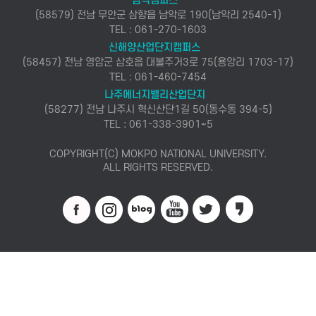
남악캠퍼스
(58579) 전남 무안군 삼향읍 남악로 190(남악리 2540-1)
TEL : 061-270-1603
신해양산업단지캠퍼스
(58457) 전남 영암군 삼호읍 대불주거3로 75(용앙리 1703-17)
TEL : 061-460-7454
나주에너지밸리산업단지
(58277) 전남 나주시 혁신산단1길 50(동수동 394-5)
TEL : 061-338-3901~5
COPYRIGHT(C) MOKPO NATIONAL UNIVERSITY.
ALL RIGHTS RESERVED.