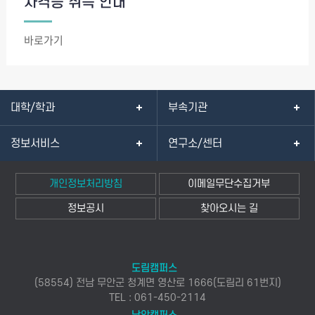
자격증 취득 안내
바로가기
대학/학과
부속기관
정보서비스
연구소/센터
개인정보처리방침
이메일무단수집거부
정보공시
찾아오시는 길
도림캠퍼스
(58554) 전남 무안군 청계면 영산로 1666(도림리 61번지)
TEL : 061-450-2114