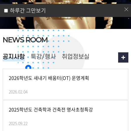
0
1
0
5
하루간 그만보기
NEWS ROOM
공지사항
특강/행사
취업정보실
2026학년도 새내기 배움터(OT) 운영계획
2026.02.04
2025학년도 건축학과 건축전 명사초청특강
2025.09.22