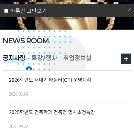
0
1
0
5
하루간 그만보기
NEWS ROOM
공지사항
특강/행사
취업정보실
2026학년도 새내기 배움터(OT) 운영계획
2026.02.04
2025학년도 건축학과 건축전 명사초청특강
2025.09.22