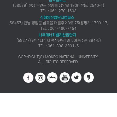
남악캠퍼스
(58579) 전남 무안군 삼향읍 남악로 190(남악리 2540-1)
TEL : 061-270-1603
신해양산업단지캠퍼스
(58457) 전남 영암군 삼호읍 대불주거3로 75(용앙리 1703-17)
TEL : 061-460-7454
나주에너지밸리산업단지
(58277) 전남 나주시 혁신산단1길 50(동수동 394-5)
TEL : 061-338-3901~5
COPYRIGHT(C) MOKPO NATIONAL UNIVERSITY.
ALL RIGHTS RESERVED.