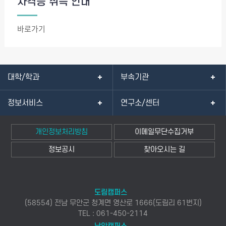
자격증 취득 안내
바로가기
대학/학과
부속기관
정보서비스
연구소/센터
개인정보처리방침
이메일무단수집거부
정보공시
찾아오시는 길
도림캠퍼스
(58554) 전남 무안군 청계면 영산로 1666(도림리 61번지)
TEL : 061-450-2114